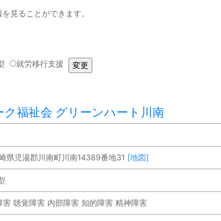
報を見ることができます。
型
就労移行支援
ーク福祉会 グリーンハート川南
 宮崎県児湯郡川南町川南14389番地31
[地図]
型
障害 聴覚障害 内部障害 知的障害 精神障害