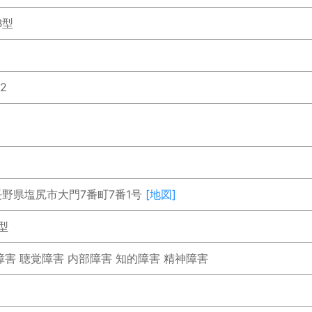
B型
52
8 長野県塩尻市大門7番町7番1号
[地図]
型
障害 聴覚障害 内部障害 知的障害 精神障害