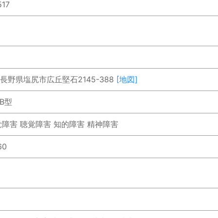
517
5 長野県塩尻市広丘堅石2145-388
[地図]
B型
覚障害 聴覚障害 知的障害 精神障害
60