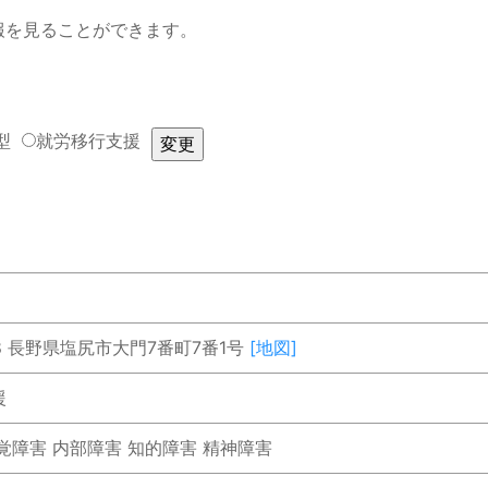
報を見ることができます。
型
就労移行支援
5
38 長野県塩尻市大門7番町7番1号
[地図]
援
覚障害 内部障害 知的障害 精神障害