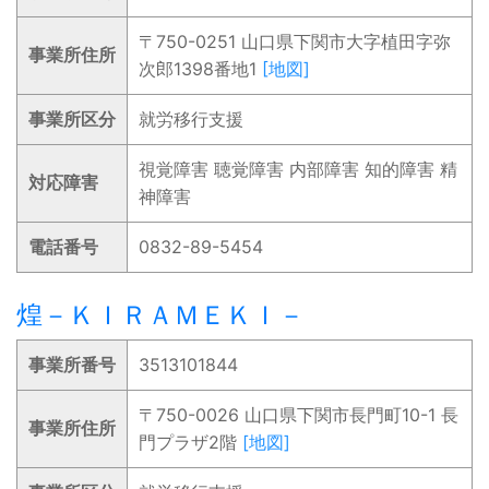
〒750-0251 山口県下関市大字植田字弥
事業所住所
次郎1398番地1
[地図]
事業所区分
就労移行支援
視覚障害 聴覚障害 内部障害 知的障害 精
対応障害
神障害
電話番号
0832-89-5454
煌－ＫＩＲＡＭＥＫＩ－
事業所番号
3513101844
〒750-0026 山口県下関市長門町10-1 長
事業所住所
門プラザ2階
[地図]