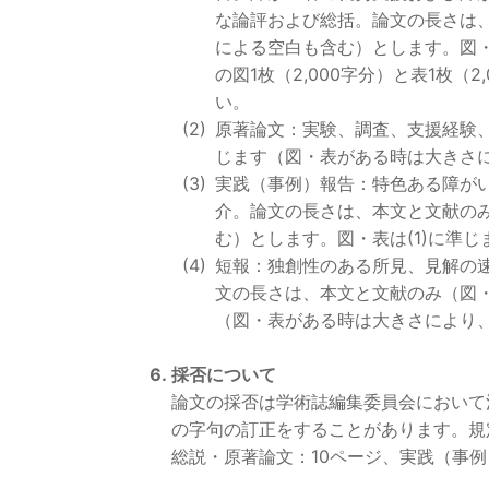
な論評および総括。論文の長さは、本
による空白も含む）とします。図
の図1枚（2,000字分）と表1枚（
い。
原著論文：実験、調査、支援経験、
じます（図・表がある時は大きさ
実践（事例）報告：特色ある障が
介。論文の長さは、本文と文献のみ（
む）とします。図・表は(1)に準
短報：独創性のある所見、見解の
文の長さは、本文と文献のみ（図・表
（図・表がある時は大きさにより
採否について
論文の採否は学術誌編集委員会において
の字句の訂正をすることがあります。規
総説・原著論文：10ページ、実践（事例