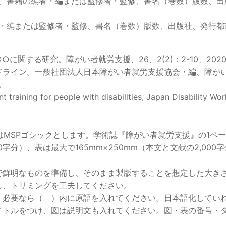
。書籍の編者・編または監修者・監修、書名（巻数）版数、出版
・編または監修者・監修、書名（巻数）版数、出版社、発行都市
に関する研究。障がい者就労支援、26、2(2)：2-10、202
ドライン。一般社団法人日本障がい者就労支援協会・編、障が
。
 training for people with disabilities, Japan Disability W
はMSPゴシックとします。学術誌『障がい者就労支援』の1ペ
000字分）、表は最大で165mm×250mm（本文と文献の2,
で鮮明なものを準備し、そのまま製版することを想定した大き
し、トリミングを工夫してください。
、必要なら（ ）内に原語を入れてください。日本語化してい
イトルをつけ、図は説明文も入れてください。図・表の番号・