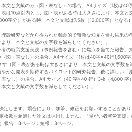
文と文献のみ（図・表なし）の場合、A4サイズ（1枚は40字×40行
・表は10点以内とし、図・表がある時は大きさにより、本文と
2,000字分）がある時、本文と文献は7.5枚（12,000字）とな
理論研究などから得られた独創的で斬新な知見を含む結果の考
により、本文と文献の文字数を減らしてください）。
い者の就労支援実践（事例報告を含む）に焦点を当てた報告。
図・表なし）の場合、A4サイズ（1枚は40字×40行1,600字
じます（図・表がある時は大きさにより、本文と文献の文字数を
速やかな発表を期待するパイロット的研究報告。後に詳しい「
なし）の場合、A4 サイズ（40 字×40 行）3枚（4,800
、本文と文献の文字数を減らしてください）。
決定します。場合により、加筆、修正をお願いすることがあり
定枚数を超過した論文は採用しません。『障がい者就労支援』
）報告：8ページ：短報；3ページ。