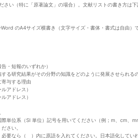
ださい（特に「原著論文」の場合）。文献リストの書き方は下記
MS-Word のA4サイズ横書き（文字サイズ・書体・書式は自由
報告・短報のいずれか）
稿する研究結果がその分野の知識をどのように発展させられる
に寄与する理由
ールアドレス）
ールアドレス）
。
単位系（SI 単位）記号を用いてください（例；m、cm、mm、
ください。
、必要なら（ ）内に原語を入れてください。日本語化してい