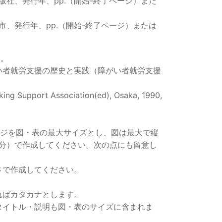
社、発行年、pp.（開始-終了ページ）また
、発行年、pp.（開始-終了ページ）または
0。
い者就労支援の歴史と実践（障がい者就労支援
orking Support Association(ed), Osaka, 1990,
ージを図・表の最大サイズとし、図は最大で縦
000字分）で作成してください。次の点にも留意し
さで作成してください。
ればカタカナとします。
タイトル・説明も図・表のサイズに含まれま