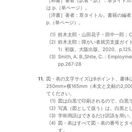
［和書］著者（訳者・訳）：章タイトル
は p.（単ページ）。
［洋書］著者：章タイトル。書籍の編者
p.（単ページ）。
鈴木太郎・山田花子・田中一郎：○○
鈴木太郎：障がい者就労支援ガイ
1）初版、大阪出版、2020、p.125
Smith, A. B.,Shite, C.：Employment
pp.267-28
図・表の文字サイズは8ポイント、書体
250mm×横165mm（本文と文献の2,
てください。
図は白黒で印刷されるので、白黒
写真（図として扱う）は、白黒と
学術用語はできるだけ訳語を用い
図・表はすべて図・表の番号とタ
す。