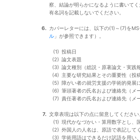
察、結論が明らかになるように書いてく
有名詞を記載しないでください。
カバーレターには、以下の(1)～(7)を
ル
」が参照できます）。
投稿日
論文表題
論文種別（総説・原著論文・実践
主要な研究結果とその重要性（投
障がい者の就労支援の学術的発展
筆頭著者の氏名および連絡先（メ
責任著者の氏名および連絡先（メ
文章表現は以下の点に留意してください
現代かなづかい・算用数字とし、国際
外国人の人名は、原語で表記して
学術用語はできるだけ訳語を用い