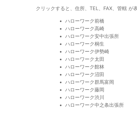
クリックすると、住所、TEL、FAX、管轄 が
ハローワーク前橋
ハローワーク高崎
ハローワーク安中出張所
ハローワーク桐生
ハローワーク伊勢崎
ハローワーク太田
ハローワーク館林
ハローワーク沼田
ハローワーク群馬富岡
ハローワーク藤岡
ハローワーク渋川
ハローワーク中之条出張所