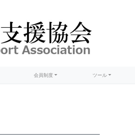
会員制度
ツール