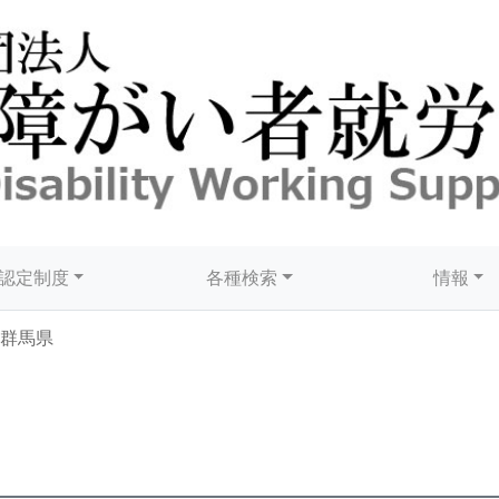
認定制度
各種検索
情報
群馬県