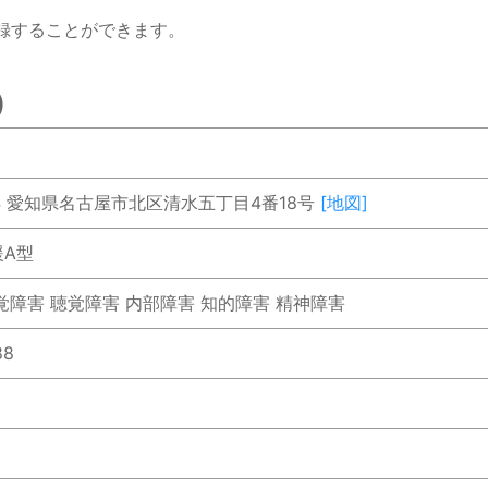
録することができます。
)
5
844 愛知県名古屋市北区清水五丁目4番18号
[地図]
援A型
覚障害 聴覚障害 内部障害 知的障害 精神障害
88