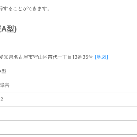
録することができます。
A型)
46 愛知県名古屋市守山区苗代一丁目13番35号
[地図]
A型
神障害
22