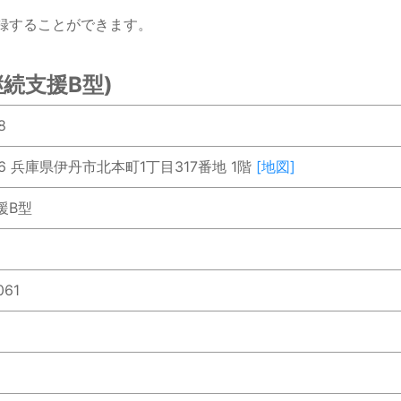
録することができます。
続支援B型)
8
836 兵庫県伊丹市北本町1丁目317番地 1階
[地図]
援B型
061