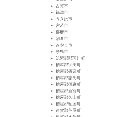
古賀市
福津市
うきは市
宮若市
嘉麻市
朝倉市
みやま市
糸島市
筑紫郡那珂川町
糟屋郡宇美町
糟屋郡篠栗町
糟屋郡志免町
糟屋郡須恵町
糟屋郡新宮町
糟屋郡久山町
糟屋郡粕屋町
遠賀郡芦屋町
遠賀郡水巻町