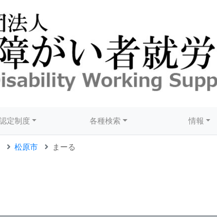
認定制度
各種検索
情報
松原市
まーる