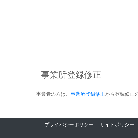
事業所登録修正
事業者の方は、
事業所登録修正
から登録修正
プライバシーポリシー
サイトポリシー