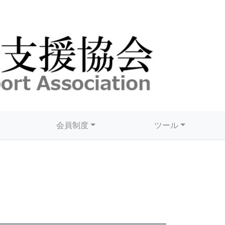
会員制度
ツール