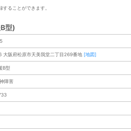
録することができます。
B型)
5
026 大阪府松原市天美我堂二丁目269番地
[地図]
援B型
精神障害
733