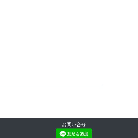
お問い合せ